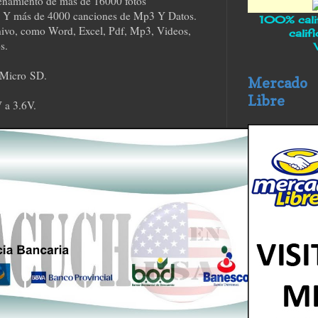
namiento de más de 16000 fotos
), Y más de 4000 canciones de Mp3 Y Datos.
100% calif
hivo, como Word, Excel, Pdf, Mp3, Videos,
calif
os.
a Micro SD.
Mercado
Libre
 a 3.6V.