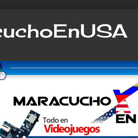
cuchoEnUSA