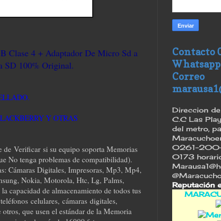
Contacto 
 Clase 4 + Adaptador De Micro Sd a
Whatsapp
 SD 100% Original.
Correo
marausa1
SELLADO.
Direccion de 
 BLACKBERRY Y OTRAS
C.C Las Play
del metro, p
Maracuchoenu
0261-200-
le de Verificar si su equipo soporta Memorias
0173 horario 
e No tenga problemas de compatibilidad).
Marausa1@ho
as: Cámaras Digitales, Impresoras, Mp3, Mp4,
@Maracucho
sung, Nokia, Motorola, Htc, Lg, Palms,
Reputación 
la capacidad de almacenamiento de todos tus
MARACU
eléfonos celulares, cámaras digitales,
 otros, que usen el estándar de la Memoria