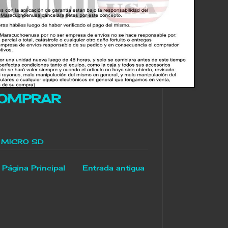
OMPRAR
 MICRO SD
Página Principal
Entrada antigua