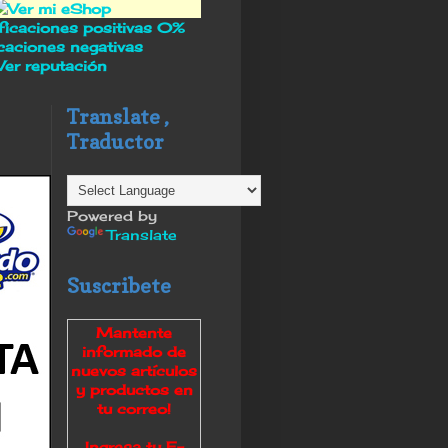
icaciones positivas
0%
icaciones negativas
Ver reputación
Translate ,
Traductor
Powered by
Translate
Suscribete
Mantente
informado de
nuevos artículos
y productos en
tu correo
!
Ingresa tu E-