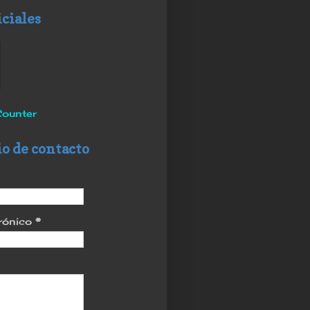
iciales
ounter
o de contacto
trónico
*