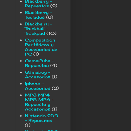
Blackberry -
Repuestos
(2)
Blackberry -
Teclados
(8)
Blackberry -
Trackball -
Trackpad
(10)
Computación
Periféricos y
Accesorios de
PC
(1)
GameCube -
Repuestos
(4)
Gameboy -
Accesorios
(1)
Iphone -
Accesorios
(2)
MP3 MP4
MP5 MP6 -
Repuesto y
Accesorios
(1)
Nintendo 2DS
- Repuestos
(1)