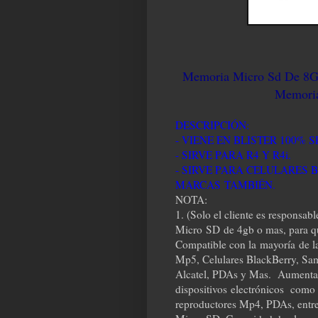
Memoria Micro Sd De 8GB
Memoria
DESCRIPCIÓN:
- VIENE EN BLISTER 100% 
- SIRVE PARA R4 Y R4i.
- SIRVE PARA CELULARES
MARCAS TAMBIÉN.
NOTA:
1. (Solo el cliente es responsab
Micro SD de 4gb o mas, para qu
Compatible con la mayoría de l
Mp5, Celulares BlackBerry, Sam
Alcatel, PDAs y Mas. Aumenta 
dispositivos electrónicos como t
reproductores Mp4, PDAs, entre