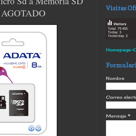
icro Sd a Memoria SD
Visitas Of
f - AGOTADO
Visitors
Total: 79 405
Today: 3
Yesterday: 2
Homepage-C
Formulari
Nombre
Correo elec
Mensaje
*