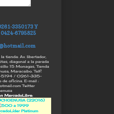
0261-3350173 Y
 0424-6795825
@hotmail.com
la tienda: Av. libertador,
itas, diagonal a la parada
asillo 15 Monagas, Tienda
sa, Maracaibo. Telf:
5194 / 0261-335-
de oficina. E-mail :
tmail.com Twitter
enusa
en MercadoLibre:
CHOENUSA (22016)