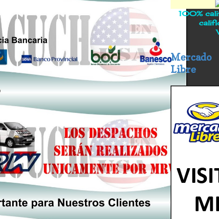
100% calif
calif
Mercado
Libre