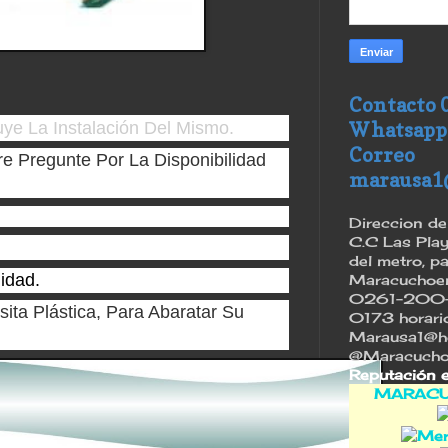
Contacto 
uye La Instalación Del Mismo.
Whatsapp
Correo
e Pregunte Por La Disponibilidad
marausa1
Direccion de 
C.C Las Play
del metro, p
idad.
Maracuchoenu
0261-200-
ita Plástica, Para Abaratar Su
0173 horario 
Marausa1@ho
@Maracucho
Reputación 
MARACU