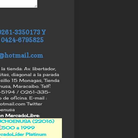
0261-3350173 Y
 0424-6795825
@hotmail.com
la tienda: Av. libertador,
itas, diagonal a la parada
asillo 15 Monagas, Tienda
sa, Maracaibo. Telf:
5194 / 0261-335-
de oficina. E-mail :
tmail.com Twitter
enusa
en MercadoLibre:
CHOENUSA (22016)