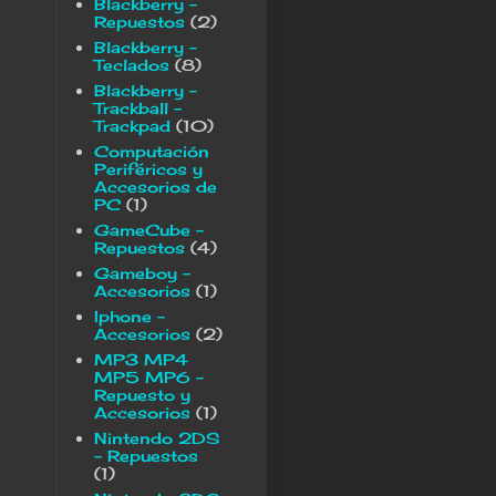
Blackberry -
Repuestos
(2)
Blackberry -
Teclados
(8)
Blackberry -
Trackball -
Trackpad
(10)
Computación
Periféricos y
Accesorios de
PC
(1)
GameCube -
Repuestos
(4)
Gameboy -
Accesorios
(1)
Iphone -
Accesorios
(2)
MP3 MP4
MP5 MP6 -
Repuesto y
Accesorios
(1)
Nintendo 2DS
- Repuestos
(1)