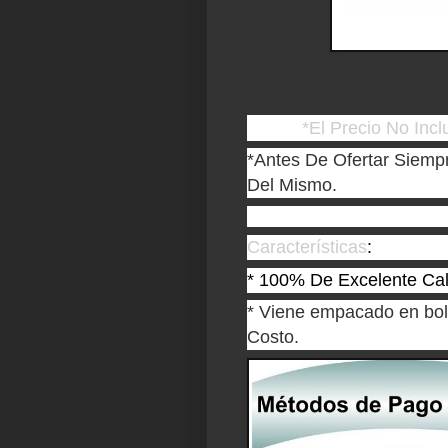
*El Precio No Incl
*
Antes De Ofertar Siempr
Del Mismo.
Características
:
* 100% De Excelente Cal
* Viene empacado en bols
Costo.