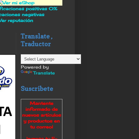
icaciones positivas
0%
icaciones negativas
Ver reputación
Translate ,
Traductor
Powered by
Translate
Suscribete
Mantente
informado de
nuevos artículos
y productos en
tu correo
!
Ingresa tu E-