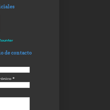
iciales
ounter
o de contacto
trónico
*