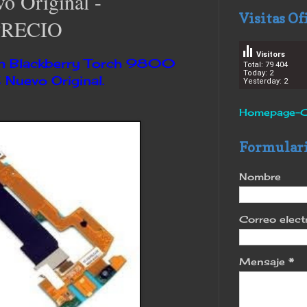
o Original -
Visitas Of
RECIO
Visitors
en Blackberry Torch 9800
Total: 79 404
Today: 2
Nuevo Original.
Yesterday: 2
Homepage-C
Formulari
Nombre
Correo elec
Mensaje
*