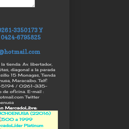
0261-3350173 Y
 0424-6795825
@hotmail.com
la tienda: Av. libertador,
itas, diagonal a la parada
asillo 15 Monagas, Tienda
sa, Maracaibo. Telf:
5194 / 0261-335-
de oficina. E-mail :
tmail.com Twitter
enusa
en MercadoLibre:
CHOENUSA (22016)