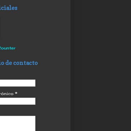
iciales
ounter
o de contacto
trónico
*