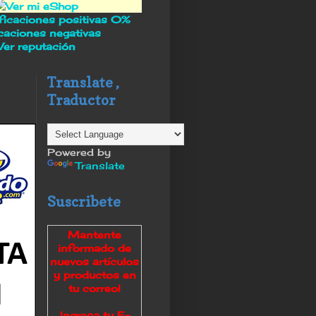
icaciones positivas
0%
icaciones negativas
Ver reputación
Translate ,
Traductor
Powered by
Translate
Suscribete
Mantente
informado de
nuevos artículos
y productos en
tu correo
!
Ingresa tu E-