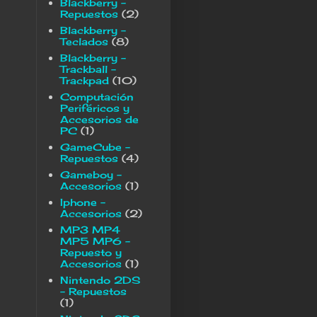
Blackberry -
Repuestos
(2)
Blackberry -
Teclados
(8)
Blackberry -
Trackball -
Trackpad
(10)
Computación
Periféricos y
Accesorios de
PC
(1)
GameCube -
Repuestos
(4)
Gameboy -
Accesorios
(1)
Iphone -
Accesorios
(2)
MP3 MP4
MP5 MP6 -
Repuesto y
Accesorios
(1)
Nintendo 2DS
- Repuestos
(1)