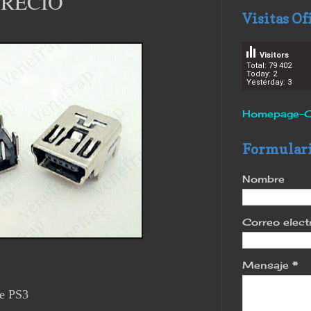
RECIO
Visitas Of
Visitors
Total: 79 402
Today: 2
Yesterday: 3
Homepage-C
Formulari
Nombre
Correo elec
Mensaje
*
de PS3