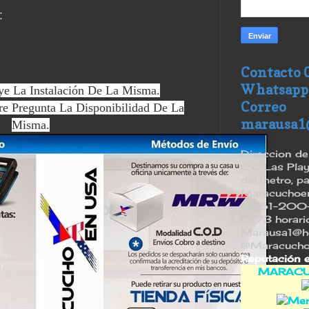
:
Contacto 
Whatsapp
ye La Instalación De La Misma.
Correo
re Pregunta La Disponibilidad De La
marausa1
Misma.
Direccion de 
C.C Las Play
del metro, p
Maracuchoenu
0261-200-
0173 horario 
Marausa1@ho
@Maracucho
Reputación 
MARACU