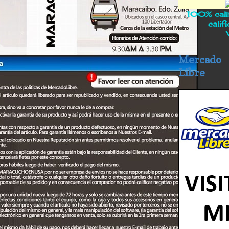
100% calif
calif
Mercado
Libre