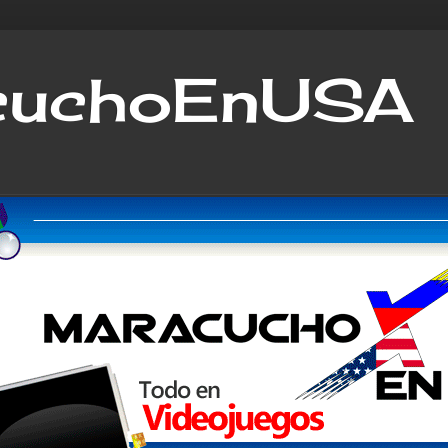
cuchoEnUSA