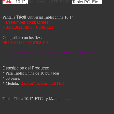
Tablet
10,1" ,
Tablet china ZTE E10Q,
Tablet PC, Etc...
Pantalla
Táctil
Universal Tablet china 10.1"
Part Number compatibles:
PB101JG1389 3T 0308-101
Compatible con los flex:
PB101JG1389 3T 0308-101
NO ES COMPATIBLE CON EL CODIGO: CN068FPC-V1 SR
Descripción del Producto:
* Para Tablet China de 10 pulgadas.
* 50 pines.
* Medida:
25,7cm*15,7cm TESTED.
Tablet China 10.1
''
ETC
y Mas...
.......