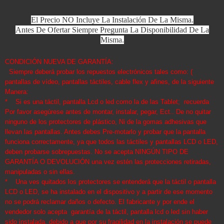
El Precio NO Incluye La Instalación De La Misma.
Antes De Ofertar Siempre Pregunta La Disponibilidad De La
Misma.
CONDICIÓN NUEVA DE GARANTÍA:
Siempre deberá probar los repuestos electrónicos tales como: (
pantallas de vídeo, pantallas táctiles, cable flex y afines, de la siguiente
Manera:
* Si es una táctil, pantalla Lcd o led como la de las Tablet; recuerda
Por favor asegúrese antes de montar, instalar, pegar, Ect.. De no quitar
ninguno de los protectores de plástico, Ni de la gomas adhesivas que
llevan las pantallas. Antes debes Pre-motarlo y probar que la pantalla
funciona correctamente, ya que todos las táctiles y pantallas LCD o LED,
deben probarse sobrepuestas. No se acepta NINGÚN TIPO DE
GARANTÍA O DEVOLUCIÓN una vez estén las protecciones retiradas,
manipuladas o sin ellas.
* Una ves quitados los protectores se entenderá que la táctil o pantalla
LCD o LED, se ha instalado en el dispositivo y a partir de ese momento
no se podrá reclamar daños o defecto. El fabricante y por ende el
vendedor solo acepta garantía de la táctil, pantalla lcd o led sin haber
sido instalada, debido a que por su fragilidad en la instalación se puede