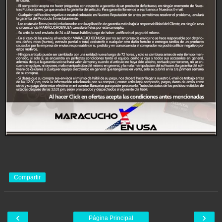
Compartir
‹
›
Página Principal